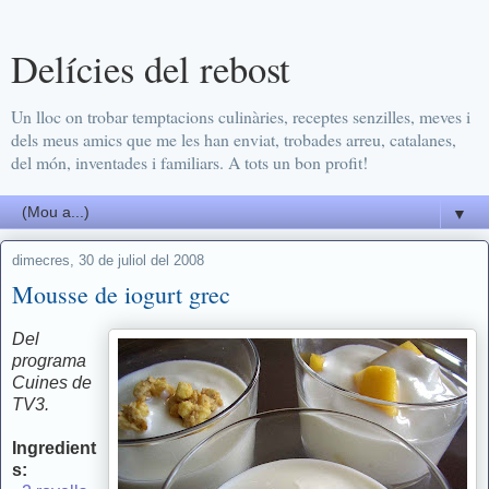
Delícies del rebost
Un lloc on trobar temptacions culinàries, receptes senzilles, meves i
dels meus amics que me les han enviat, trobades arreu, catalanes,
del món, inventades i familiars. A tots un bon profit!
▼
dimecres, 30 de juliol del 2008
Mousse de iogurt grec
Del
programa
Cuines de
TV3.
Ingredient
s: