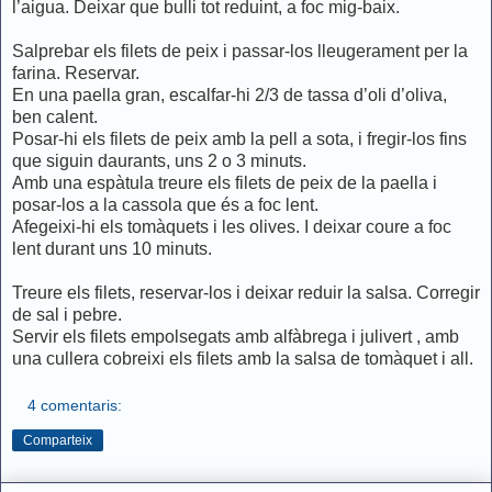
l’aigua. Deixar que bulli tot reduint, a foc mig-baix.
Salprebar els filets de peix i passar-los lleugerament per la
farina. Reservar.
En una paella gran, escalfar-hi 2/3 de tassa d’oli d’oliva,
ben calent.
Posar-hi els filets de peix amb la pell a sota, i fregir-los fins
que siguin daurants, uns 2 o 3 minuts.
Amb una espàtula treure els filets de peix de la paella i
posar-los a la cassola que és a foc lent.
Afegeixi-hi els tomàquets i les olives. I deixar coure a foc
lent durant uns 10 minuts.
Treure els filets, reservar-los i deixar reduir la salsa. Corregir
de sal i pebre.
Servir els filets empolsegats amb alfàbrega i julivert , amb
una cullera cobreixi els filets amb la salsa de tomàquet i all.
4 comentaris:
Comparteix