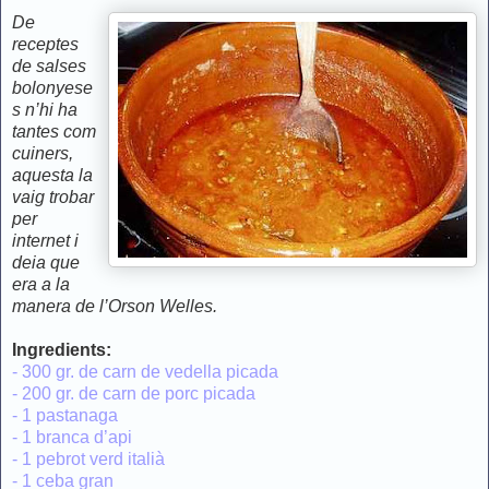
De
receptes
de salses
bolonyese
s n’hi ha
tantes com
cuiners,
aquesta la
vaig trobar
per
internet i
deia que
era a la
manera de l’Orson Welles.
Ingredients:
- 300 gr. de carn de vedella picada
- 200 gr. de carn de porc picada
- 1 pastanaga
- 1 branca d’api
- 1 pebrot verd italià
- 1 ceba gran