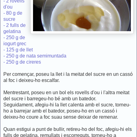
- 2 rovells
d'ou
- 80 g de
sucre
- 2 fulls de
gelatina
- 250 g de
iogurt grec
- 125 g de llet
- 250 g de nata semimuntada
- 250 g de cireres
Per començar, poseu la llet i la meitat del sucre en un cassó
al foc i deixeu-ho escalfar.
Mentrestant, poseu en un bol els rovells d'ou i l'altra meitat
del sucre i barregeu-ho bé amb un batedor.
Seguidament, afegiu-hi la llet calenta amb el sucre, torneu-
ho a barrejar amb el batedor, poseu-ho en un cassó i
deixeu-ho coure a foc suau sense deixar de remenar.
Quan estigui a punt de bullir, retireu-ho del foc, afegiu-hi els
fulls de gelatina, remullats i escorreguts, torneu-ho a