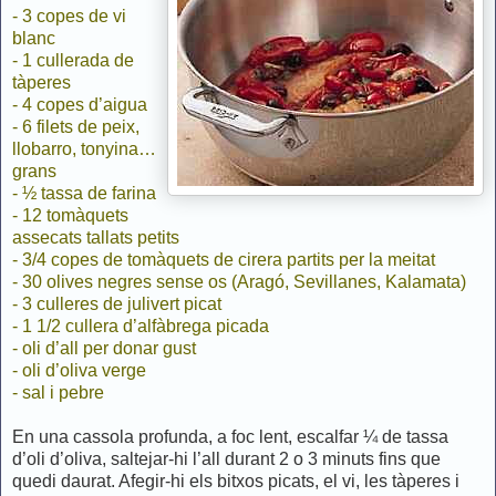
- 3 copes de vi
blanc
- 1 cullerada de
tàperes
- 4 copes d’aigua
- 6 filets de peix,
llobarro, tonyina…
grans
- ½ tassa de farina
- 12 tomàquets
assecats tallats petits
- 3/4 copes de tomàquets de cirera partits per la meitat
- 30 olives negres sense os (Aragó, Sevillanes, Kalamata)
- 3 culleres de julivert picat
- 1 1/2 cullera d’alfàbrega picada
- oli d’all per donar gust
- oli d’oliva verge
- sal i pebre
En una cassola profunda, a foc lent, escalfar ¼ de tassa
d’oli d’oliva, saltejar-hi l’all durant 2 o 3 minuts fins que
quedi daurat. Afegir-hi els bitxos picats, el vi, les tàperes i