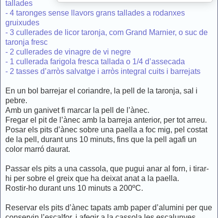
tallades
- 4 taronges sense llavors grans tallades a rodanxes
gruixudes
- 3 cullerades de licor taronja, com Grand Marnier, o suc de
taronja fresc
- 2 cullerades de vinagre de vi negre
- 1 cullerada farigola fresca tallada o 1/4 d’assecada
- 2 tasses d’arròs salvatge i arròs integral cuits i barrejats
En un bol barrejar el coriandre, la pell de la taronja, sal i
pebre.
Amb un ganivet fi marcar la pell de l’ànec.
Fregar el pit de l’ànec amb la barreja anterior, per tot arreu.
Posar els pits d’ànec sobre una paella a foc mig, pel costat
de la pell, durant uns 10 minuts, fins que la pell agafi un
color marró daurat.
Passar els pits a una cassola, que pugui anar al forn, i tirar-
hi per sobre el greix que ha deixat anat a la paella.
Rostir-ho durant uns 10 minuts a 200ºC.
Reservar els pits d’ànec tapats amb paper d’alumini per que
conservin l’escalfor, i afegir a la cassola les escalunyes.