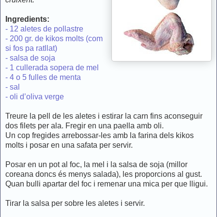
Ingredients:
- 12 aletes de pollastre
- 200 gr. de kikos molts (com
si fos pa ratllat)
- salsa de soja
- 1 cullerada sopera de mel
- 4 o 5 fulles de menta
- sal
- oli d’oliva verge
Treure la pell de les aletes i estirar la carn fins aconseguir
dos filets per ala. Fregir en una paella amb oli.
Un cop fregides arrebossar-les amb la farina dels kikos
molts i posar en una safata per servir.
Posar en un pot al foc, la mel i la salsa de soja (millor
coreana doncs és menys salada), les proporcions al gust.
Quan bulli apartar del foc i remenar una mica per que lligui.
Tirar la salsa per sobre les aletes i servir.