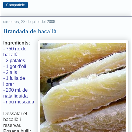
Comparteix
dimecres, 23 de juliol del 2008
Brandada de bacallà
Ingredients:
- 750 gr. de
bacallà
- 2 patates
- 1 got d’oli
- 2 alls
- 1 fulla de
llorer
- 200 ml. de
nata líquida
- nou moscada
Dessalar el
bacallà i
reservar.
Posar a bullir