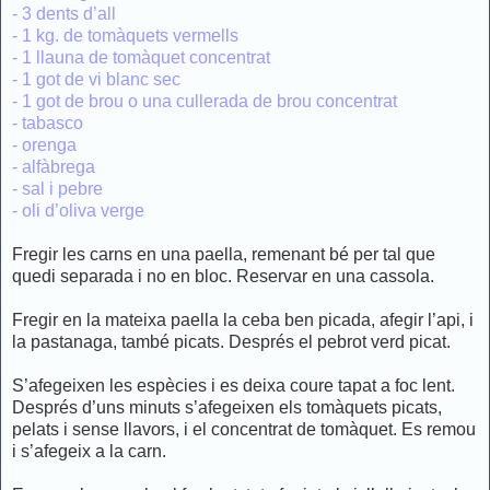
- 3 dents d’all
- 1 kg. de tomàquets vermells
- 1 llauna de tomàquet concentrat
- 1 got de vi blanc sec
- 1 got de brou o una cullerada de brou concentrat
- tabasco
- orenga
- alfàbrega
- sal i pebre
- oli d’oliva verge
Fregir les carns en una paella, remenant bé per tal que
quedi separada i no en bloc. Reservar en una cassola.
Fregir en la mateixa paella la ceba ben picada, afegir l’api, i
la pastanaga, també picats. Després el pebrot verd picat.
S’afegeixen les espècies i es deixa coure tapat a foc lent.
Després d’uns minuts s’afegeixen els tomàquets picats,
pelats i sense llavors, i el concentrat de tomàquet. Es remou
i s’afegeix a la carn.