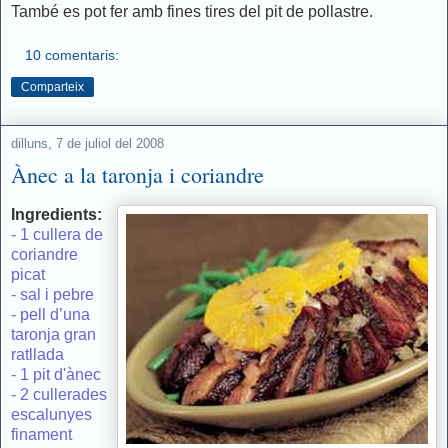
També es pot fer amb fines tires del pit de pollastre.
10 comentaris:
Comparteix
dilluns, 7 de juliol del 2008
Ànec a la taronja i coriandre
Ingredients:
- 1 cullera de
coriandre
picat
- sal i pebre
- pell d’una
taronja gran
ratllada
- 1 pit d'ànec
- 2 cullerades
escalunyes
finament