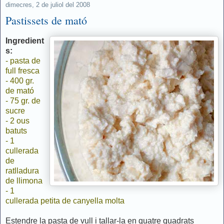
dimecres, 2 de juliol del 2008
Pastissets de mató
Ingredient
s:
- pasta de
full fresca
- 400 gr.
de mató
- 75 gr. de
sucre
- 2 ous
batuts
- 1
cullerada
de
ratlladura
de llimona
- 1
cullerada petita de canyella molta
Estendre la pasta de vull i tallar-la en quatre quadrats