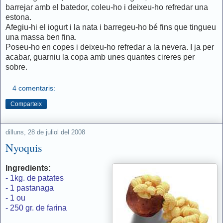
barrejar amb el batedor, coleu-ho i deixeu-ho refredar una
estona.
Afegiu-hi el iogurt i la nata i barregeu-ho bé fins que tingueu
una massa ben fina.
Poseu-ho en copes i deixeu-ho refredar a la nevera. I ja per
acabar, guarniu la copa amb unes quantes cireres per
sobre.
4 comentaris:
Comparteix
dilluns, 28 de juliol del 2008
Nyoquis
Ingredients:
- 1kg. de patates
- 1 pastanaga
- 1 ou
- 250 gr. de farina