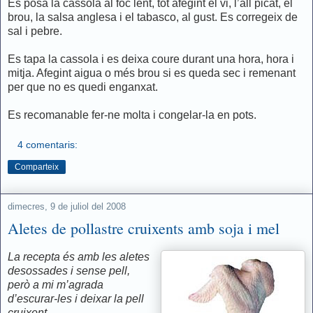
Es posa la cassola al foc lent, tot afegint el vi, l’all picat, el
brou, la salsa anglesa i el tabasco, al gust. Es corregeix de
sal i pebre.
Es tapa la cassola i es deixa coure durant una hora, hora i
mitja. Afegint aigua o més brou si es queda sec i remenant
per que no es quedi enganxat.
Es recomanable fer-ne molta i congelar-la en pots.
4 comentaris:
Comparteix
dimecres, 9 de juliol del 2008
Aletes de pollastre cruixents amb soja i mel
La recepta és amb les aletes
desossades i sense pell,
però a mi m’agrada
d’escurar-les i deixar la pell
cruixent.